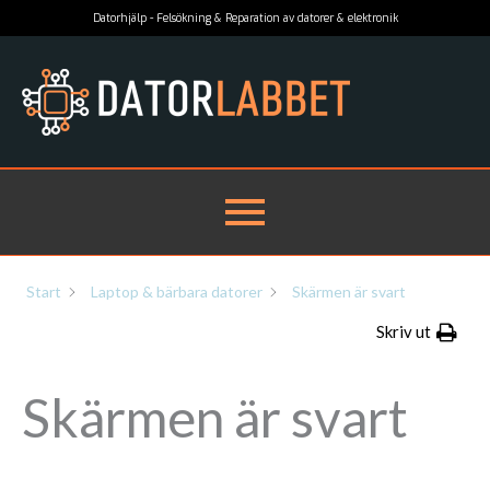
Hoppa
Datorhjälp - Felsökning & Reparation av datorer & elektronik
till
innehåll
Start
Laptop & bärbara datorer
Skärmen är svart
Skriv ut
Skärmen är svart