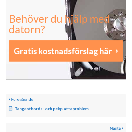
Behöver du hjälp med
datorn?
Gratis kostnadsförslag här
Föregående
Tangentbords- och pekplattaproblem
Nästa