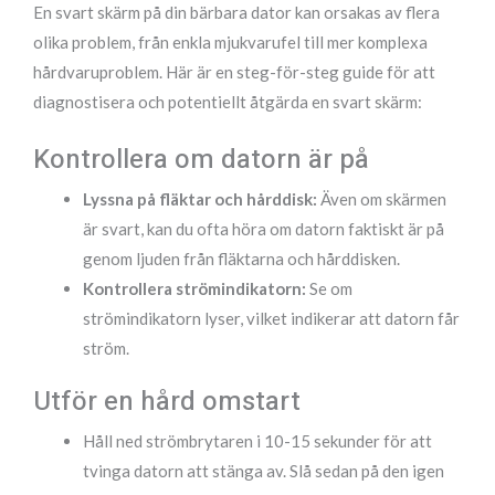
En svart skärm på din bärbara dator kan orsakas av flera
olika problem, från enkla mjukvarufel till mer komplexa
hårdvaruproblem. Här är en steg-för-steg guide för att
diagnostisera och potentiellt åtgärda en svart skärm:
Kontrollera om datorn är på
Lyssna på fläktar och hårddisk:
Även om skärmen
är svart, kan du ofta höra om datorn faktiskt är på
genom ljuden från fläktarna och hårddisken.
Kontrollera strömindikatorn:
Se om
strömindikatorn lyser, vilket indikerar att datorn får
ström.
Utför en hård omstart
Håll ned strömbrytaren i 10-15 sekunder för att
tvinga datorn att stänga av. Slå sedan på den igen